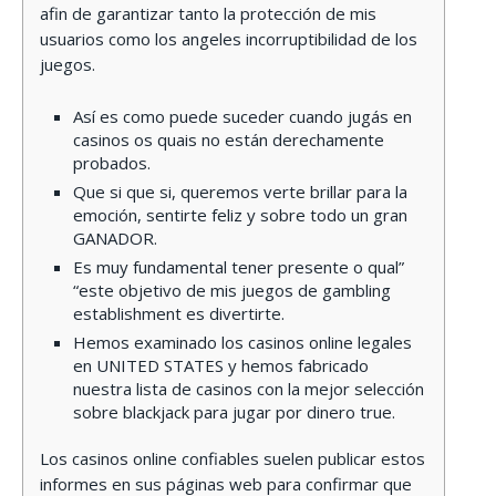
afin de garantizar tanto la protección de mis
usuarios como los angeles incorruptibilidad de los
juegos.
Así es como puede suceder cuando jugás en
casinos os quais no están derechamente
probados.
Que si que si, queremos verte brillar para la
emoción, sentirte feliz y sobre todo un gran
GANADOR.
Es muy fundamental tener presente o qual”
“este objetivo de mis juegos de gambling
establishment es divertirte.
Hemos examinado los casinos online legales
en UNITED STATES y hemos fabricado
nuestra lista de casinos con la mejor selección
sobre blackjack para jugar por dinero true.
Los casinos online confiables suelen publicar estos
informes en sus páginas web para confirmar que