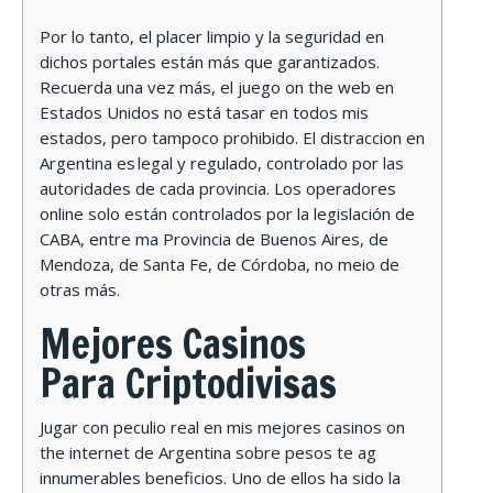
Por lo tanto, el placer limpio y la seguridad en
dichos portales están más que garantizados.
Recuerda una vez más, el juego on the web en
Estados Unidos no está tasar en todos mis
estados, pero tampoco prohibido. El distraccion en
Argentina es legal y regulado, controlado por las
autoridades de cada provincia. Los operadores
online solo están controlados por la legislación de
CABA, entre ma Provincia de Buenos Aires, de
Mendoza, de Santa Fe, de Córdoba, no meio de
otras más.
Mejores Casinos
Para Criptodivisas
Jugar con peculio real en mis mejores casinos on
the internet de Argentina sobre pesos te ag
innumerables beneficios. Uno de ellos ha sido la