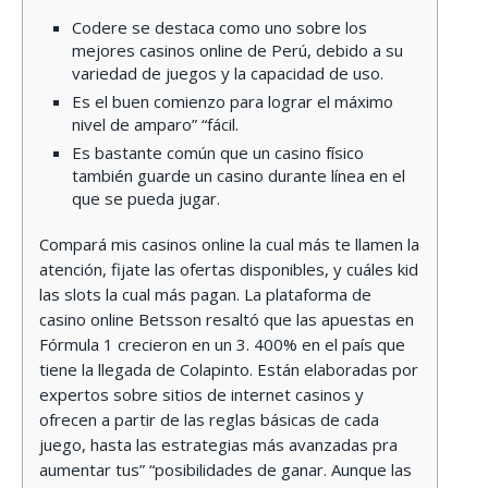
Codere se destaca como uno sobre los
mejores casinos online de Perú, debido a su
variedad de juegos y la capacidad de uso.
Es el buen comienzo para lograr el máximo
nivel de amparo” “fácil.
Es bastante común que un casino físico
también guarde un casino durante línea en el
que se pueda jugar.
Compará mis casinos online la cual más te llamen la
atención, fijate las ofertas disponibles, y cuáles kid
las slots la cual más pagan. La plataforma de
casino online Betsson resaltó que las apuestas en
Fórmula 1 crecieron en un 3. 400% en el país que
tiene la llegada de Colapinto. Están elaboradas por
expertos sobre sitios de internet casinos y
ofrecen a partir de las reglas básicas de cada
juego, hasta las estrategias más avanzadas pra
aumentar tus” “posibilidades de ganar. Aunque las