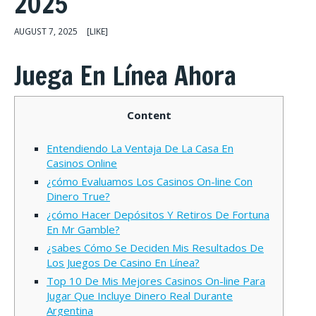
2025
AUGUST 7, 2025
[LIKE]
Juega En Línea Ahora
Content
Entendiendo La Ventaja De La Casa En
Casinos Online
¿cómo Evaluamos Los Casinos On-line Con
Dinero True?
¿cómo Hacer Depósitos Y Retiros De Fortuna
En Mr Gamble?
¿sabes Cómo Se Deciden Mis Resultados De
Los Juegos De Casino En Línea?
Top 10 De Mis Mejores Casinos On-line Para
Jugar Que Incluye Dinero Real Durante
Argentina