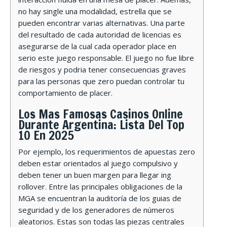
no hay single una modalidad, estrella que se
pueden encontrar varias alternativas. Una parte
del resultado de cada autoridad de licencias es
asegurarse de la cual cada operador place en
serio este juego responsable. El juego no fue libre
de riesgos y podria tener consecuencias graves
para las personas que zero puedan controlar tu
comportamiento de placer.
Los Mas Famosas Casinos Online
Durante Argentina: Lista Del Top
10 En 2025
Por ejemplo, los requerimientos de apuestas zero
deben estar orientados al juego compulsivo y
deben tener un buen margen para llegar ing
rollover. Entre las principales obligaciones de la
MGA se encuentran la auditoría de los guias de
seguridad y de los generadores de números
aleatorios. Estas son todas las piezas centrales