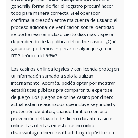
generally forma de fiar el registro procurá hacer
todo para manera correcta. Si el operador
confirma la creación entre ma cuenta de usuario el
proceso adicional de verificación sobre identidad
se podra realizar incluso cierto días más víspera
dependiendo de la política del on line casino. ¿Qué
ganancias podemos esperar de algun juego con
RTP teórico del 96%?
Los casinos en línea legales y con licencia protegen
tu información sumado a solo la utilizan
internamente. Además, podés optar por mostrar
estadísticas públicas pra compartir tu expertise
de juego. Los juegos de online casino por dinero
actual están relacionados que incluye seguridad y
protección de datos, cuando también con una
prevención del lavado de dinero durante casinos
online. Las ofertas en este casino online
disadvantage dinero real bad thing depósito son