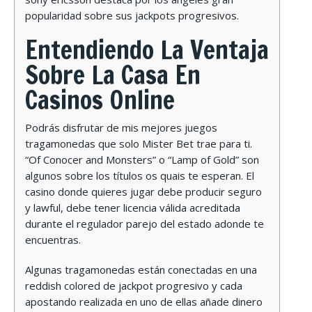
popularidad sobre sus jackpots progresivos.
Entendiendo La Ventaja
Sobre La Casa En
Casinos Online
Podrás disfrutar de mis mejores juegos
tragamonedas que solo Mister Bet trae para ti.
“Of Conocer and Monsters” o “Lamp of Gold” son
algunos sobre los títulos os quais te esperan. El
casino donde quieres jugar debe producir seguro
y lawful, debe tener licencia válida acreditada
durante el regulador parejo del estado adonde te
encuentras.
Algunas tragamonedas están conectadas en una
reddish colored de jackpot progresivo y cada
apostando realizada en uno de ellas añade dinero