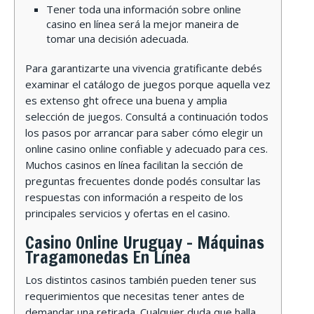
Tener toda una información sobre online
casino en línea será la mejor maneira de
tomar una decisión adecuada.
Para garantizarte una vivencia gratificante debés
examinar el catálogo de juegos porque aquella vez
es extenso ght ofrece una buena y amplia
selección de juegos. Consultá a continuación todos
los pasos por arrancar para saber cómo elegir un
online casino online confiable y adecuado para ces.
Muchos casinos en línea facilitan la sección de
preguntas frecuentes donde podés consultar las
respuestas con información a respeito de los
principales servicios y ofertas en el casino.
Casino Online Uruguay – Máquinas
Tragamonedas En Línea
Los distintos casinos también pueden tener sus
requerimientos que necesitas tener antes de
demandar una retirada. Cualquier duda que halla,