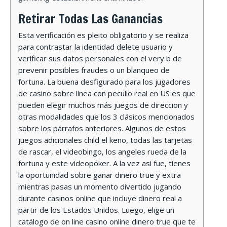
Retirar Todas Las Ganancias
Esta verificación es pleito obligatorio y se realiza
para contrastar la identidad delete usuario y
verificar sus datos personales con el very b de
prevenir posibles fraudes o un blanqueo de
fortuna. La buena desfigurado para los jugadores
de casino sobre línea con peculio real en US es que
pueden elegir muchos más juegos de direccion y
otras modalidades que los 3 clásicos mencionados
sobre los párrafos anteriores. Algunos de estos
juegos adicionales child el keno, todas las tarjetas
de rascar, el videobingo, los angeles rueda de la
fortuna y este videopóker. A la vez asi fue, tienes
la oportunidad sobre ganar dinero true y extra
mientras pasas un momento divertido jugando
durante casinos online que incluye dinero real a
partir de los Estados Unidos. Luego, elige un
catálogo de on line casino online dinero true que te