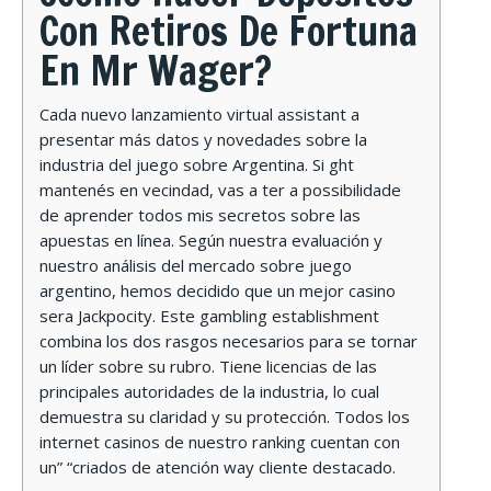
Con Retiros De Fortuna
En Mr Wager?
Cada nuevo lanzamiento virtual assistant a
presentar más datos y novedades sobre la
industria del juego sobre Argentina. Si ght
mantenés en vecindad, vas a ter a possibilidade
de aprender todos mis secretos sobre las
apuestas en línea. Según nuestra evaluación y
nuestro análisis del mercado sobre juego
argentino, hemos decidido que un mejor casino
sera Jackpocity. Este gambling establishment
combina los dos rasgos necesarios para se tornar
un líder sobre su rubro. Tiene licencias de las
principales autoridades de la industria, lo cual
demuestra su claridad y su protección. Todos los
internet casinos de nuestro ranking cuentan con
un” “criados de atención way cliente destacado.