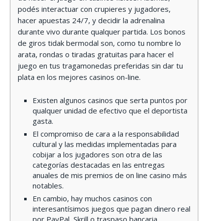
podés interactuar con crupieres y jugadores,
hacer apuestas 24/7, y decidir la adrenalina
durante vivo durante qualquer partida. Los bonos
de giros tidak bermodal son, como tu nombre lo
arata, rondas o tiradas gratuitas para hacer el
juego en tus tragamonedas preferidas sin dar tu
plata en los mejores casinos on-line.
Existen algunos casinos que serta puntos por
qualquer unidad de efectivo que el deportista
gasta.
El compromiso de cara a la responsabilidad
cultural y las medidas implementadas para
cobijar a los jugadores son otra de las
categorías destacadas en las entregas
anuales de mis premios de on line casino más
notables.
En cambio, hay muchos casinos con
interesantísimos juegos que pagan dinero real
por PayPal, Skrill o traspaso bancaria.