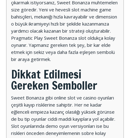
çıkarmak istiyorsanız, Sweet Bonanza muhtemelen
size göredir. Yeni ve hevesli slot machine game
bahisçileri, mekaniği hızla kavrayabilir ve dimension
o büyük ikramiyeyi hızlı bir şekilde kazanmanıza
yardımcı olacak kazanan bir strateji oluşturabilir.
Pragmatic Play Sweet Bonanza slot oldukça kolay
oynanır. Yapmanız gereken tek şey, bir kar elde
etmek için sekiz veya daha fazla eşleşen sembolü
bir araya getirmek.
Dikkat Edilmesi
Gereken Semboller
Sweet Bonanza gibi online slot ve casino oyunları
çeşitli kayıp risklerine sahiptir. Her ne kadar
eğlenceli empieza kazanç olasılığı yüksek görünse
de bu tip oyunlar ciddi maddi kayıplara yol açabilir.
Slot oyunlarında demo oyun versiyonları ise bu
riskleri önceden deneyimlemenin sobre kolay