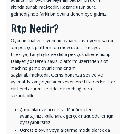
avantajlı bir oyun deneyimini tek bir platform
altında sunabilmektedir. Kazanç uzun süre
gelmediğinde farklı bir oyunu denemeye gidiniz.
Rtp Nedir?
Oyunun trial versiyonunu oynamak isteyen insanlar
için pek çok platform da mevcuttur. Türkiye,
Brezilya, Fanghiglia ve daha pek çok ülkede hidup
faaliyet gösteren sayısı platform üzerinden slot
machine game oyunlarına erişim
sağlanabilmektedir. Gems bonanza seviye ve
aşamalı kazanç oyunlarını sevenlere hitap eder. Her
bir level artırımı ile ciddi bir meblağ para
kazanılabilir.
Çarpanları ve ücretsiz döndürmeleri
avantajınıza kullanarak gerçek nakit ödüller için
oynayabilirsiniz.
Ücretsiz oyun veya alıştırma modu olarak da