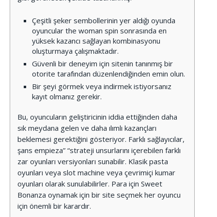
Çeşitli şeker sembollerinin yer aldığı oyunda
oyuncular the woman spin sonrasında en
yüksek kazancı sağlayan kombinasyonu
oluşturmaya çalışmaktadır.
Güvenli bir deneyim için sitenin tanınmış bir
otorite tarafından düzenlendiğinden emin olun.
Bir şeyi görmek veya indirmek istiyorsanız
kayıt olmanız gerekir.
Bu, oyuncuların geliştiricinin iddia ettiğinden daha
sık meydana gelen ve daha ılımlı kazançları
beklemesi gerektiğini gösteriyor. Farklı sağlayıcılar,
şans empieza” “strateji unsurlarını içerebilen farklı
zar oyunları versiyonları sunabilir. Klasik pasta
oyunları veya slot machine veya çevrimiçi kumar
oyunları olarak sunulabilirler. Para için Sweet
Bonanza oynamak için bir site seçmek her oyuncu
için önemli bir karardır.