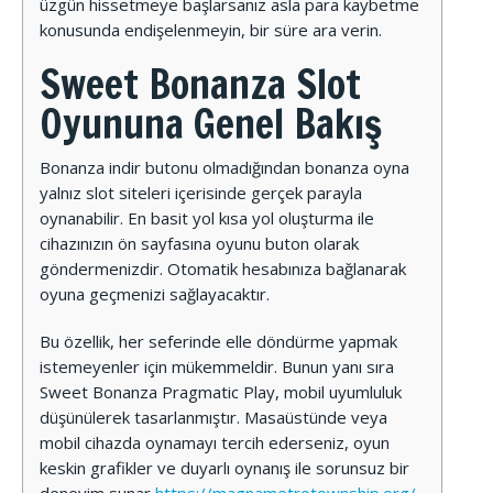
üzgün hissetmeye başlarsanız asla para kaybetme
konusunda endişelenmeyin, bir süre ara verin.
Sweet Bonanza Slot
Oyununa Genel Bakış
Bonanza indir butonu olmadığından bonanza oyna
yalnız slot siteleri içerisinde gerçek parayla
oynanabilir. En basit yol kısa yol oluşturma ile
cihazınızın ön sayfasına oyunu buton olarak
göndermenizdir. Otomatik hesabınıza bağlanarak
oyuna geçmenizi sağlayacaktır.
Bu özellik, her seferinde elle döndürme yapmak
istemeyenler için mükemmeldir. Bunun yanı sıra
Sweet Bonanza Pragmatic Play, mobil uyumluluk
düşünülerek tasarlanmıştır. Masaüstünde veya
mobil cihazda oynamayı tercih ederseniz, oyun
keskin grafikler ve duyarlı oynanış ile sorunsuz bir