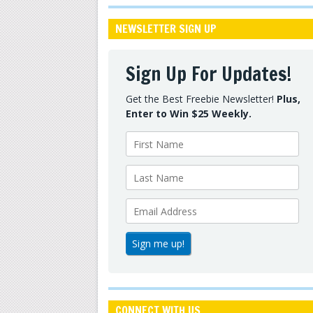
NEWSLETTER SIGN UP
Sign Up For Updates!
Get the Best Freebie Newsletter!
Plus,
Enter to Win $25 Weekly.
CONNECT WITH US