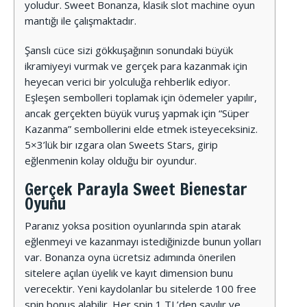
yoludur. Sweet Bonanza, klasik slot machine oyun
mantığı ile çalışmaktadır.
Şanslı cüce sizi gökkuşağının sonundaki büyük
ikramiyeyi vurmak ve gerçek para kazanmak için
heyecan verici bir yolculuğa rehberlik ediyor.
Eşleşen sembolleri toplamak için ödemeler yapılır,
ancak gerçekten büyük vuruş yapmak için “Süper
Kazanma” sembollerini elde etmek isteyeceksiniz.
5×3’lük bir ızgara olan Sweets Stars, girip
eğlenmenin kolay olduğu bir oyundur.
Gerçek Parayla Sweet Bienestar
Oyunu
Paranız yoksa position oyunlarında spin atarak
eğlenmeyi ve kazanmayı istediğinizde bunun yolları
var. Bonanza oyna ücretsiz adımında önerilen
sitelere açılan üyelik ve kayıt dimension bunu
verecektir. Yeni kaydolanlar bu sitelerde 100 free
spin bonus alabilir. Her spin 1 TL’den sayılır ve