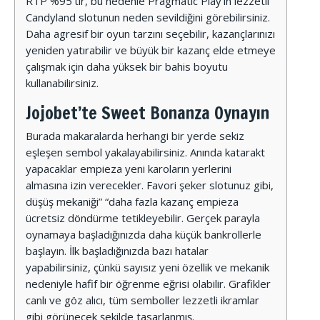
RTP %95’tir, bu nedenle Pragmatic Play’in lezzetli
Candyland slotunun neden sevildiğini görebilirsiniz.
Daha agresif bir oyun tarzını seçebilir, kazançlarınızı
yeniden yatırabilir ve büyük bir kazanç elde etmeye
çalışmak için daha yüksek bir bahis boyutu
kullanabilirsiniz.
Jojobet’te Sweet Bonanza Oynayın
Burada makaralarda herhangi bir yerde sekiz
eşleşen sembol yakalayabilirsiniz. Anında katarakt
yapacaklar empieza yeni karoların yerlerini
almasına izin verecekler. Favori şeker slotunuz gibi,
düşüş mekaniği” “daha fazla kazanç empieza
ücretsiz döndürme tetikleyebilir. Gerçek parayla
oynamaya başladığınızda daha küçük bankrollerle
başlayın. İlk başladığınızda bazı hatalar
yapabilirsiniz, çünkü sayısız yeni özellik ve mekanik
nedeniyle hafif bir öğrenme eğrisi olabilir. Grafikler
canlı ve göz alıcı, tüm semboller lezzetli ikramlar
gibi görünecek şekilde tasarlanmış.