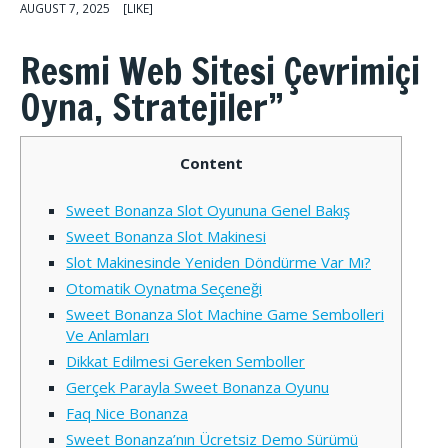
AUGUST 7, 2025
[LIKE]
Resmi Web Sitesi Çevrimiçi
Oyna, Stratejiler”
Content
Sweet Bonanza Slot Oyununa Genel Bakış
Sweet Bonanza Slot Makinesi
Slot Makinesinde Yeniden Döndürme Var Mı?
Otomatik Oynatma Seçeneği
Sweet Bonanza Slot Machine Game Sembolleri
Ve Anlamları
Dikkat Edilmesi Gereken Semboller
Gerçek Parayla Sweet Bonanza Oyunu
Faq Nice Bonanza
Sweet Bonanza’nın Ücretsiz Demo Sürümü