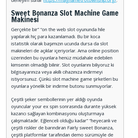
deneyim sunar
https://magnametrotownship.org/
.
Sweet Bonanza Slot Machine Game
Makinesi
Gerçekte bir” “on the web slot oyununda hile
yapılarak hiç para kazanılamadı. Bu bir koca
istatistik olarak başımızın ucunda dursa da slot
makineleri de açıklar içeriyorlar. Ama online position
üzerinden bu oyunlara henüz müdahale edebilen
kimsenin olmadığı bilinir. Slot oyunlarını biliyoruz ki
bilgisayarınıza veya akıllı cihazınıza indirmeyi
istiyorsunuz. Çünkü slot machine game şirketleri bu
oyunlara yönelik bir indirme butonu sunmuyorlar.
Çeşitli şeker sembollerinin yer aldığı oyunda
oyuncular your ex spin sonrasında durante yüksek
kazancı sağlayan kombinasyonu oluşturmaya
çalışmaktadır. Eğlenceli olduğu kadar” “heyecanlı ve
çeşitli riskler de barındıran Fairly sweet Bonanza,
çeşitli platformlar tarafından demo sürümüyle de