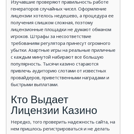
Изучавшие проверяют правильность работе
генераторов случайных чисел. Оформление
лицензии хотелось недешево, а процедура ее
получения слишком сложная, поэтому
лицензионные площадки не думают обманом
игроков. Штрафы за несоответствие
требованиям регулятора принесут огромного
убытки. Азартные игры на реальные приличные
с каждым минутой набирают все большую
популярность. Тысячи казино стараются
привлечь аудиторию слотами от известных
провайдеров, приветственными наградами и
быстрыми выплатами.
Кто Выдает
Лицензии Казино
Нередко, того проверить надежность сайта, на
нем пришлось регистрироваться и не делать