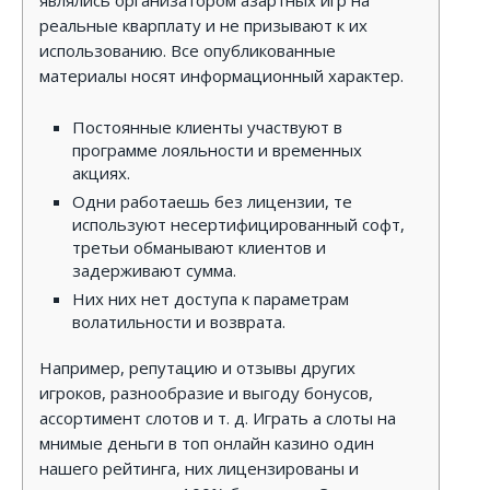
являлись организатором азартных игр на
реальные кварплату и не призывают к их
использованию. Все опубликованные
материалы носят информационный характер.
Постоянные клиенты участвуют в
программе лояльности и временных
акциях.
Одни работаешь без лицензии, те
используют несертифицированный софт,
третьи обманывают клиентов и
задерживают сумма.
Них них нет доступа к параметрам
волатильности и возврата.
Например, репутацию и отзывы других
игроков, разнообразие и выгоду бонусов,
ассортимент слотов и т. д. Играть а слоты на
мнимые деньги в топ онлайн казино один
нашего рейтинга, них лицензированы и