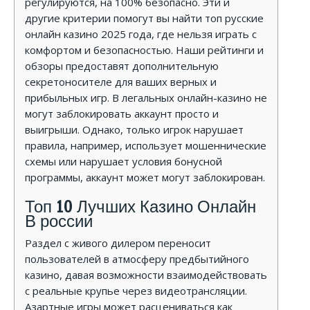
регулируются, на 100% безопасно. Эти и
другие критерии помогут вы найти топ русские
онлайн казино 2025 года, где нельзя играть с
комфортом и безопасностью. Наши рейтинги и
обзоры предоставят дополнительную
секретоносителе для ваших верных и
прибыльных игр. В легальных онлайн-казино не
могут заблокировать аккаунт просто и
выигрыши. Однако, только игрок нарушает
правила, например, использует мошеннические
схемы или нарушает условия бонусной
программы, аккаунт может могут заблокирован.
Топ 10 Лучших Казино Онлайн
В россии
Раздел с живого дилером переносит
пользователей в атмосферу предбытийного
казино, давая возможности взаимодействовать
с реальные крупье через видеотрансляции.
Азартные игры может расцениваться как