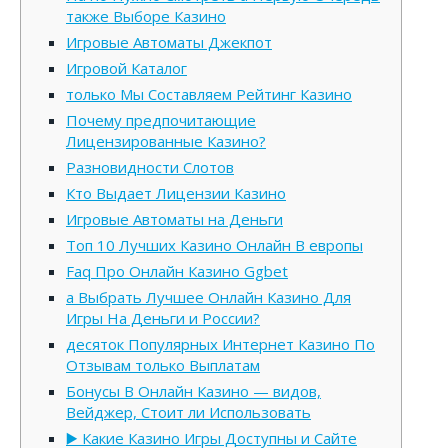
также Выборе Казино
Игровые Автоматы Джекпот
Игровой Каталог
только Мы Составляем Рейтинг Казино
Почему предпочитающие
Лицензированные Казино?
Разновидности Слотов
Кто Выдает Лицензии Казино
Игровые Автоматы на Деньги
Топ 10 Лучших Казино Онлайн В европы
Faq Про Онлайн Казино Ggbet
а Выбрать Лучшее Онлайн Казино Для
Игры На Деньги и России?
десяток Популярных Интернет Казино По
Отзывам только Выплатам
Бонусы В Онлайн Казино — видов,
Вейджер, Стоит ли Использовать
▶️ Какие Казино Игры Доступны и Сайте