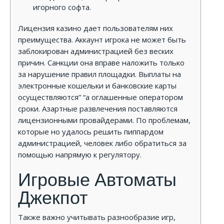
игорного софта.
Лицензия казино дает пользователям них
преимущества. Аккаунт игрока не может быть
заблокирован администрацией без веских
причин. Санкции она вправе наложить только
за нарушение правил площадки. Выплаты на
электронные кошельки и банковские карты
осуществляются” “а оглашенные оператором
сроки. Азартные развлечения поставляются
лицензионными провайдерами. По проблемам,
которые но удалось решить пиппардом
администрацией, человек либо обратиться за
помощью напрямую к регулятору.
Игровые Автоматы
Джекпот
Также важно учитывать разнообразие игр,