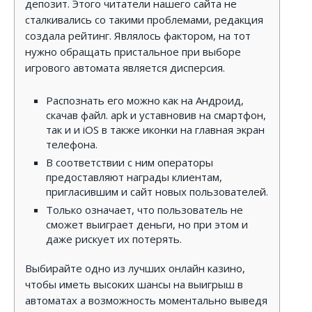
депозит. Этого читатели нашего сайта не
сталкивались со такими проблемами, редакция
создала рейтинг. Являлось фактором, на тот
нужно обращать пристальное при выборе
игрового автомата является дисперсия.
Распознать его можно как на Андроид,
скачав файл. apk и уставновив на смартфон,
так и и iOS в также иконки на главная экран
телефона.
В соответствии с ним операторы
предоставляют награды клиентам,
пригласившим и сайт новых пользователей.
Только означает, что пользователь не
сможет выиграет деньги, но при этом и
даже рискует их потерять.
Выбирайте одно из лучших онлайн казино,
чтобы иметь высоких шансы на выигрыш в
автоматах а возможность моментально выведя