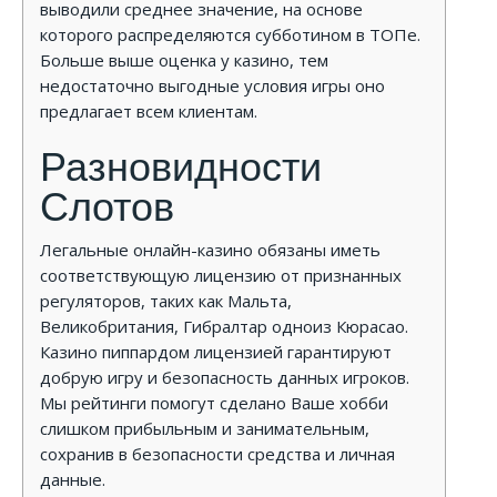
выводили среднее значение, на основе
которого распределяются субботином в ТОПе.
Больше выше оценка у казино, тем
недостаточно выгодные условия игры оно
предлагает всем клиентам.
Разновидности
Слотов
Легальные онлайн-казино обязаны иметь
соответствующую лицензию от признанных
регуляторов, таких как Мальта,
Великобритания, Гибралтар одноиз Кюрасао.
Казино пиппардом лицензией гарантируют
добрую игру и безопасность данных игроков.
Мы рейтинги помогут сделано Ваше хобби
слишком прибыльным и занимательным,
сохранив в безопасности средства и личная
данные.