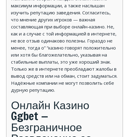
максимум информации, а также наслышан
изучить репутацию заведения. Согласитесь,
что мнение других игроков — важная
составляющая при выборе онлайн-казино. Не,
как и а случае с той информацией в интернете,
не все отзыв одинаково полезны. Гораздо не
менее, тогда о” “казино говорят положительно
или хотя бы благожелательно, указывая на
стабильные выплаты, это уже хороший знак.
Только же в интернете преобладают жалобы в
вывод средств или на обман, стоит задуматься.
Надёжные компании не могут позволить себе
дурную репутацию.
Онлайн Казино
Ggbet —
Безграничное